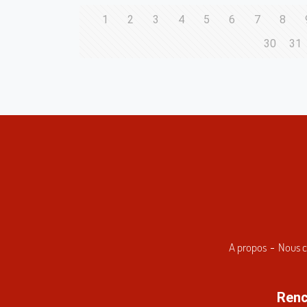
1
2
3
4
5
6
7
8
30
31
A propos
Nous c
Renc