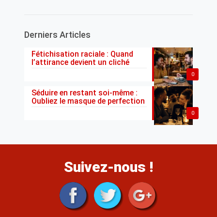
Derniers Articles
Fétichisation raciale : Quand
l’attirance devient un cliché
0
Séduire en restant soi-même :
Oubliez le masque de perfection
0
Suivez-nous !