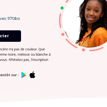
vec 97tibo
cter
ncère n’a pas de couleur. Que
mme noire, métisse ou blanche à
vous. N’hésitez pas, l'inscription
entôt sur :