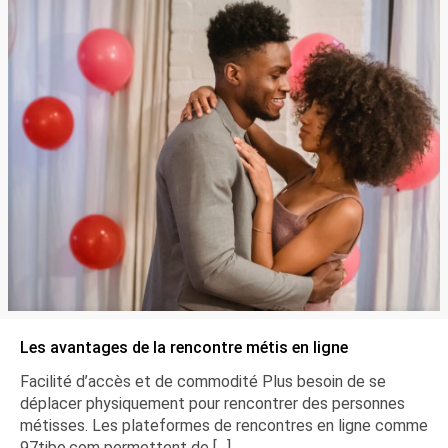
Les avantages de la rencontre métis en ligne
Facilité d’accès et de commodité Plus besoin de se
déplacer physiquement pour rencontrer des personnes
métisses. Les plateformes de rencontres en ligne comme
97tibo.com permettent de
[…]