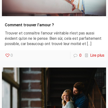
Comment trouver l’amour ?
Trouver et connaître l’amour véritable n’est pas aussi
évident qu’on ne le pense. Bien sûr, cela est parfaitement
possible, car beaucoup ont trouvé leur moitié et
[…]
0
0
Lire plus