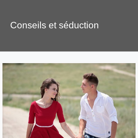
Conseils et séduction