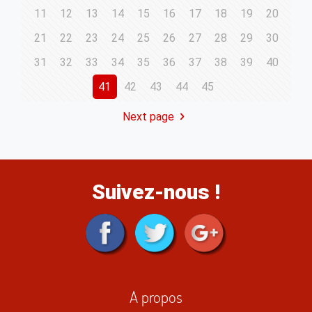
11
12
13
14
15
16
17
18
19
20
21
22
23
24
25
26
27
28
29
30
31
32
33
34
35
36
37
38
39
40
41
42
43
44
45
Next page
Suivez-nous !
A propos