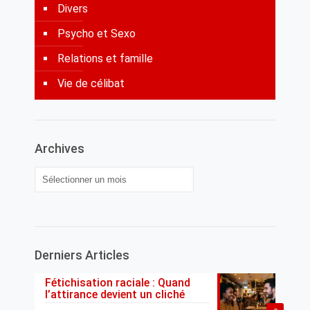
Divers
Psycho et Sexo
Relations et famille
Vie de célibat
Archives
Archives
Derniers Articles
Fétichisation raciale : Quand
l’attirance devient un cliché