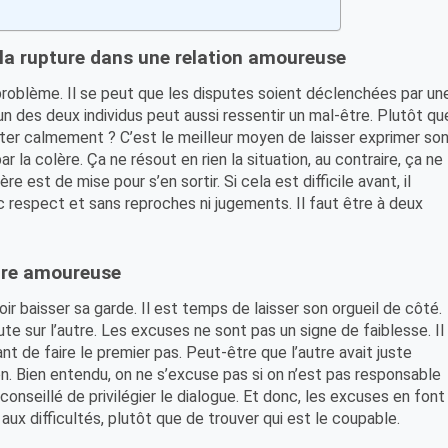
r la rupture dans une relation amoureuse
 problème. Il se peut que les disputes soient déclenchées par un
 des deux individus peut aussi ressentir un mal-être. Plutôt qu
cuter calmement ? C’est le meilleur moyen de laisser exprimer so
r la colère. Ça ne résout en rien la situation, au contraire, ça ne
re est de mise pour s’en sortir. Si cela est difficile avant, il
c respect et sans reproches ni jugements. Il faut être à deux
ture amoureuse
voir baisser sa garde. Il est temps de laisser son orgueil de côté.
 faute sur l’autre. Les excuses ne sont pas un signe de faiblesse. Il
 de faire le premier pas. Peut-être que l’autre avait juste
n. Bien entendu, on ne s’excuse pas si on n’est pas responsable
t conseillé de privilégier le dialogue. Et donc, les excuses en font
 aux difficultés, plutôt que de trouver qui est le coupable.