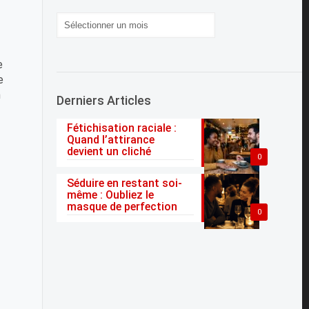
Archives
e
e
n
Derniers Articles
Fétichisation raciale :
Quand l’attirance
devient un cliché
0
Séduire en restant soi-
même : Oubliez le
masque de perfection
0