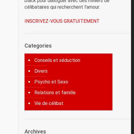
black pour dialoguer avec des milliers de
célibataires qui recherchent l’amour.
INSCRIVEZ-VOUS GRATUITEMENT
Categories
Conseils et séduction
Divers
Psycho et Sexo
e
Relations et famille
Vie de célibat
Archives