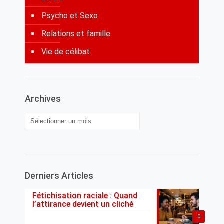
Psycho et Sexo
Relations et famille
Vie de célibat
Archives
Archives
Derniers Articles
Fétichisation raciale : Quand
l’attirance devient un cliché
0