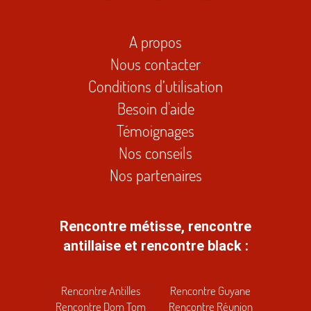
A propos
Nous contacter
Conditions d’utilisation
Besoin d'aide
Témoignages
Nos conseils
Nos partenaires
Rencontre métisse, rencontre
antillaise et rencontre black :
Rencontre Antilles
Rencontre Guyane
Rencontre Dom Tom
Rencontre Réunion