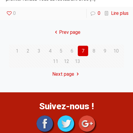
0
0
Lire plus
Prev page
1
2
3
4
5
6
7
8
9
10
11
12
13
Next page
Suivez-nous !