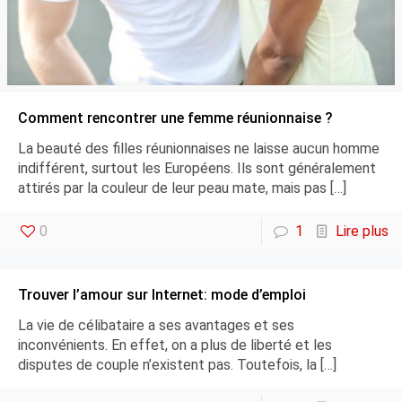
Comment rencontrer une femme réunionnaise ?
La beauté des filles réunionnaises ne laisse aucun homme
indifférent, surtout les Européens. Ils sont généralement
attirés par la couleur de leur peau mate, mais pas
[…]
0
1
Lire plus
Trouver l’amour sur Internet: mode d’emploi
La vie de célibataire a ses avantages et ses
inconvénients. En effet, on a plus de liberté et les
disputes de couple n’existent pas. Toutefois, la
[…]