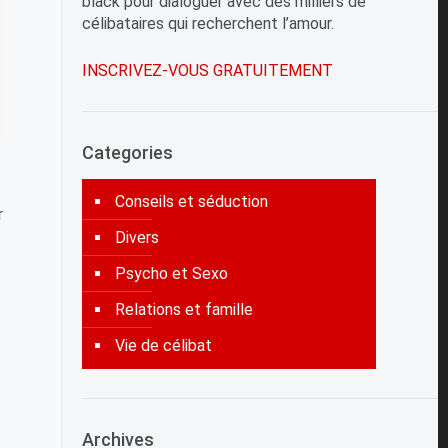
black pour dialoguer avec des milliers de
célibataires qui recherchent l’amour.
INSCRIVEZ-VOUS GRATUITEMENT
Categories
Conseils et séduction
r
Divers
Psycho et Sexo
Relations et famille
Vie de célibat
Archives