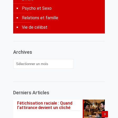
Psycho et Sexo
Relations et famille
Vie de célibat
Archives
Archives
Derniers Articles
Fétichisation raciale : Quand
l’attirance devient un cliché
0