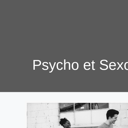
Psycho et Sex