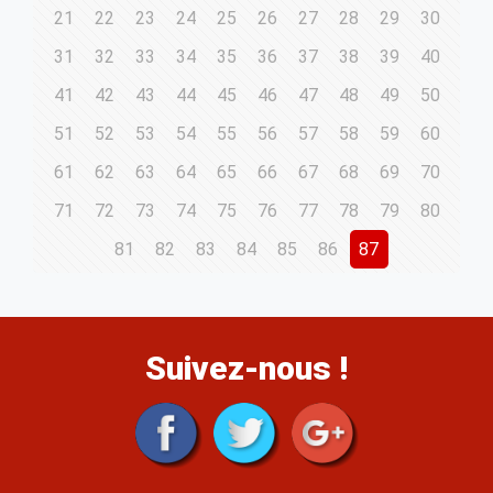
21
22
23
24
25
26
27
28
29
30
31
32
33
34
35
36
37
38
39
40
41
42
43
44
45
46
47
48
49
50
51
52
53
54
55
56
57
58
59
60
61
62
63
64
65
66
67
68
69
70
71
72
73
74
75
76
77
78
79
80
81
82
83
84
85
86
87
Suivez-nous !