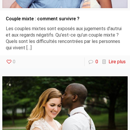
Couple mixte : comment survivre ?
Les couples mixtes sont exposés aux jugements d’autrui
et aux regards négatifs. Qu’est-ce qu’un couple mixte ?
Quels sont les difficultés rencontrées par les personnes
qui vivent
[…]
0
0
Lire plus