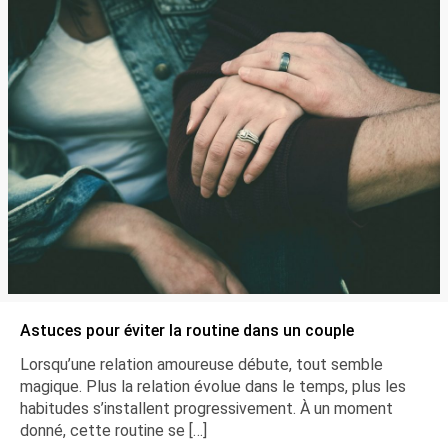
Astuces pour éviter la routine dans un couple
Lorsqu’une relation amoureuse débute, tout semble
magique. Plus la relation évolue dans le temps, plus les
habitudes s’installent progressivement. À un moment
donné, cette routine se
[…]