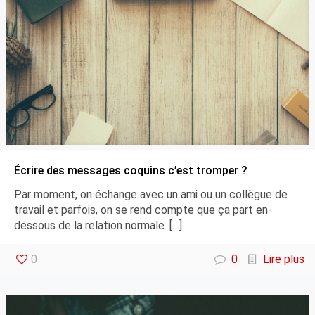
Écrire des messages coquins c’est tromper ?
Par moment, on échange avec un ami ou un collègue de
travail et parfois, on se rend compte que ça part en-
dessous de la relation normale.
[…]
0
0
Lire plus