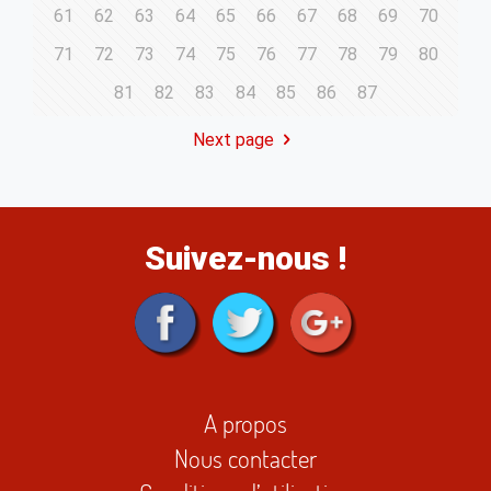
61
62
63
64
65
66
67
68
69
70
71
72
73
74
75
76
77
78
79
80
81
82
83
84
85
86
87
Next page
Suivez-nous !
A propos
Nous contacter