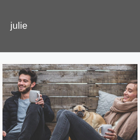
julie