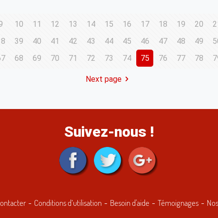
9
10
11
12
13
14
15
16
17
18
19
20
2
38
39
40
41
42
43
44
45
46
47
48
49
5
67
68
69
70
71
72
73
74
75
76
77
78
7
Next page
Suivez-nous !
ontacter
Conditions d’utilisation
Besoin d'aide
Témoignages
Nos