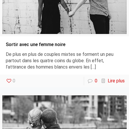
Sortir avec une femme noire
De plus en plus de couples mixtes se forment un peu
partout dans les quatre coins du globe. En effet,
l’attirance des hommes blancs envers les
[…]
0
0
Lire plus