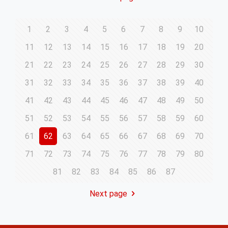
1
2
3
4
5
6
7
8
9
10
11
12
13
14
15
16
17
18
19
20
21
22
23
24
25
26
27
28
29
30
31
32
33
34
35
36
37
38
39
40
41
42
43
44
45
46
47
48
49
50
51
52
53
54
55
56
57
58
59
60
61
62
63
64
65
66
67
68
69
70
71
72
73
74
75
76
77
78
79
80
81
82
83
84
85
86
87
Next page