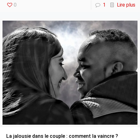
0
1
Lire plus
La jalousie dans le couple : comment la vaincre ?