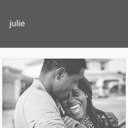
julie