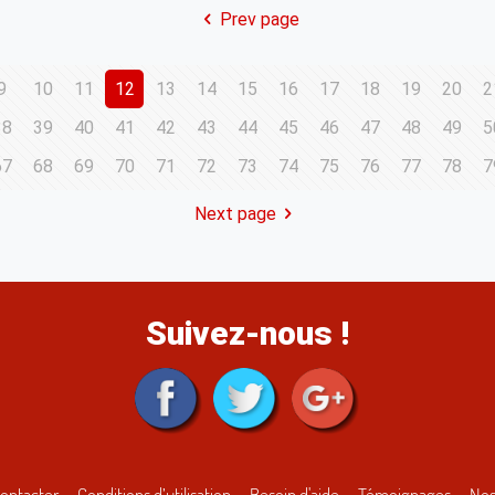
Prev page
9
10
11
12
13
14
15
16
17
18
19
20
2
38
39
40
41
42
43
44
45
46
47
48
49
5
67
68
69
70
71
72
73
74
75
76
77
78
7
Next page
Suivez-nous !
ontacter
Conditions d’utilisation
Besoin d'aide
Témoignages
Nos