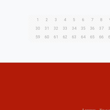
1
2
3
4
5
6
7
8
30
31
32
33
34
35
36
37
59
60
61
62
63
64
65
66
A propos
Nous c